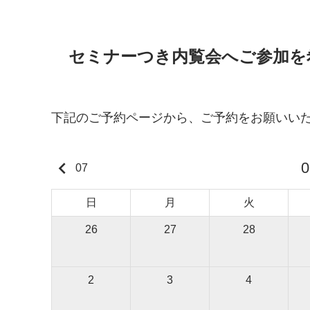
セミナーつき内覧会へご参加を
下記のご予約ページから、ご予約をお願いい
keyboard_arrow_left
0
07
日
月
火
26
27
28
2
3
4