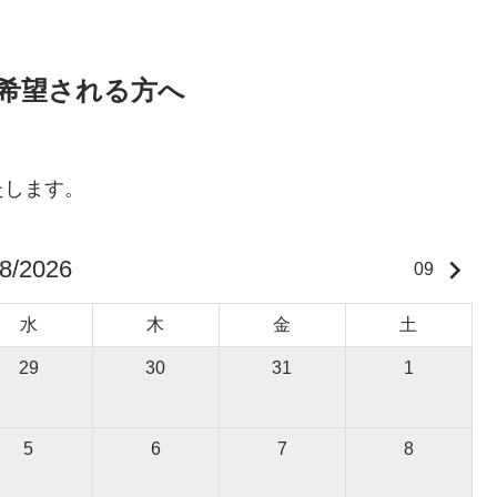
希望される方へ
たします。
keyboard_arrow_right
8/2026
09
水
木
金
土
29
30
31
1
5
6
7
8