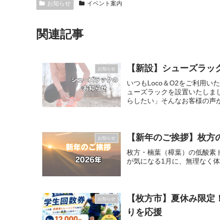
お知らせ
イベント案内
関連記事
【新設】シューズラック
お知らせ
いつもLoco＆O2をご利用
ューズラックを設置いたしま
らしたい」そんなお客様の声から
【新年のご挨拶】枚方の
お知らせ
枚方・楠葉（樟葉）の低酸素ト
が気になる1月に、無理なく
【枚方市】夏休み限定
お知らせ
りを応援