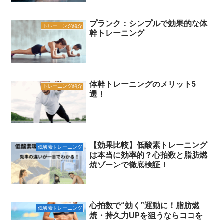
プランク：シンプルで効果的な体
トレーニング紹介
幹トレーニング
体幹トレーニングのメリット5
トレーニング紹介
選！
【効果比較】低酸素トレーニング
低酸素トレーニング
は本当に効率的？心拍数と脂肪燃
焼ゾーンで徹底検証！
心拍数で“効く”運動に！脂肪燃
低酸素トレーニング
焼・持久力UPを狙うならココを