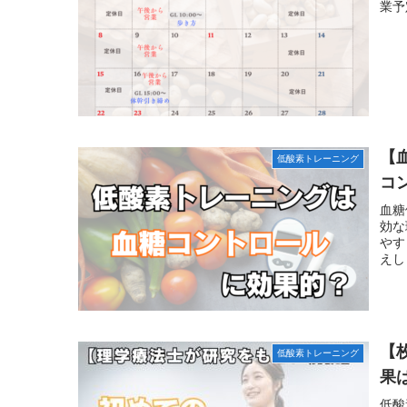
業予
【
低酸素トレーニング
コ
血糖
効な
やす
えし
【
低酸素トレーニング
果
低酸