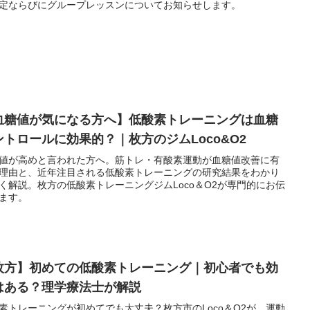
定ならびにグループレッスンについてお知らせします。
血糖値が気になる方へ】低酸素トレーニングは血糖
ントロールに効果的？｜枚方のジムLoco&O2
値が高めと言われた方へ。筋トレ・有酸素運動が血糖値改善に有
理由と、近年注目される低酸素トレーニングの研究結果をわかり
く解説。枚方の低酸素トレーニングジムLoco＆O2が専門的にお伝
ます。
枚方】初めての低酸素トレーニング｜初心者でも効
はある？理学療法士が解説
素トレーニングが初めてでも大丈夫？枚方市のLoco＆O2が、運動