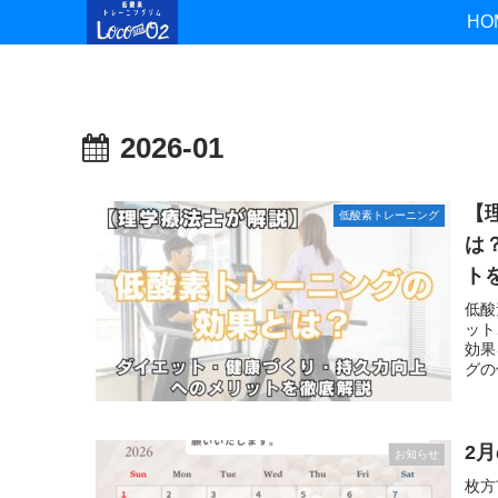
HO
2026-01
【
低酸素トレーニング
は
ト
低酸
ット
効果
グの
2
お知らせ
枚方