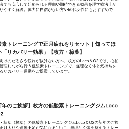
者でも安心して始められる理由や期待できる効果を理学療法士が
りやすく解説。体力に自信がない方や50代女性にもおすすめで
酸素トレーニングで正月疲れをリセット｜知ってほ
い「リカバリー効果」【枚方・樟葉】
明けのだるさや疲れが抜けない方へ。枚方のLoco＆O2では、心拍
管理しながら行う低酸素トレーニングで、無理なく体と気持ちを
るリカバリー運動をご提案しています。
新年のご挨拶】枚方の低酸素トレーニングジムLoco
2
・楠葉（樟葉）の低酸素トレーニングジムLoco＆O2の新年のご挨
正月太りや運動不足が気になる1月に、無理なく体を整えるトレー