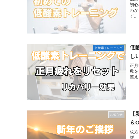
初心
わか
す。
低
低酸素トレーニング
し
正月
数を
整え
【
お知らせ
＆O
枚方
拶。