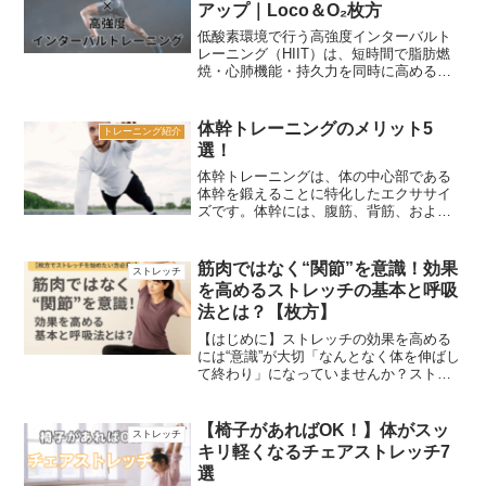
アップ｜Loco＆O₂枚方
低酸素環境で行う高強度インターバルト
レーニング（HIIT）は、短時間で脂肪燃
焼・心肺機能・持久力を同時に高める効
率的な方法。枚方・楠葉（樟葉）にある
LocoO₂で話題の最新トレーニングを体験
しよう！
体幹トレーニングのメリット5
トレーニング紹介
選！
体幹トレーニングは、体の中心部である
体幹を鍛えることに特化したエクササイ
ズです。体幹には、腹筋、背筋、および
骨盤周りの筋肉が含まれます。体幹が強
いと、姿勢が改善され、日常の動作が安
定し、怪我のリスクが減少します。今回
筋肉ではなく“関節”を意識！効果
ストレッチ
は、体幹トレーニングの効...
を高めるストレッチの基本と呼吸
法とは？【枚方】
【はじめに】ストレッチの効果を高める
には“意識”が大切「なんとなく体を伸ばし
て終わり」になっていませんか？ストレ
ッチは、体の柔軟性を高めたり、ケガを
予防したり、日常動作をラクにするため
にとても重要です。でも、その効果を大
【椅子があればOK！】体がスッ
ストレッチ
きく左右するのが「意...
キリ軽くなるチェアストレッチ7
選