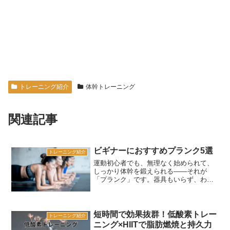
トレーニング紹介
体幹トレーニング
関連記事
ビギナーにおすすめプランク5選
トレーニング紹介
運動初心者でも、無理なく始められて、
しっかり体幹を鍛えられる——それが
「プランク」です。器具もいらず、わず
かなスペースがあればOK。シンプルなの
に驚くほど効果的！今回は、ビギナーに
ぴったりのプランク5種をご紹介します。
続けることで、姿勢の改...
短時間で効果抜群！低酸素トレー
トレーニング紹介
ニング×HIITで脂肪燃焼と持久力