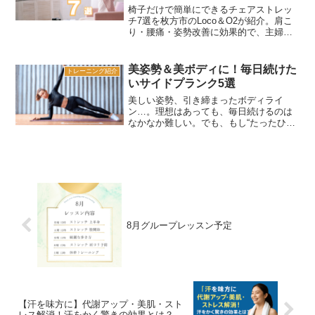
椅子だけで簡単にできるチェアストレッ
チ7選を枚方市のLoco＆O2が紹介。肩こ
り・腰痛・姿勢改善に効果的で、主婦・
シニアでも安心。パーソナルトレーニン
グや少人数グループレッスンのウォーミ
ングアップにも最適。自宅でできるスト
美姿勢＆美ボディに！毎日続けた
トレーニング紹介
レッチを探している方におすすめ。
いサイドプランク5選
美しい姿勢、引き締まったボディライ
ン…。理想はあっても、毎日続けるのは
なかなか難しい。でも、もし“たったひと
つ”の動きでその両方が叶えられるとした
ら？今回ご紹介するのは、そんな夢を現
実に近づける「サイドプランク」を5つ紹
介します。横腹や体幹...
8月グループレッスン予定
【汗を味方に】代謝アップ・美肌・スト
レス解消！汗をかく驚きの効果とは？